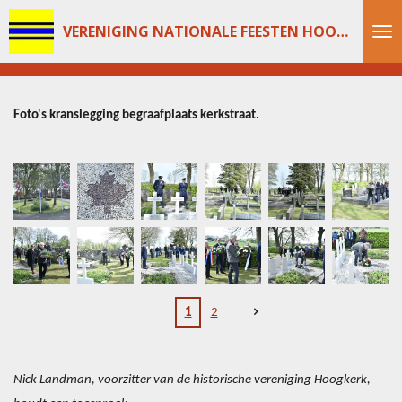
Ga
VERENIGING NATIONALE FEESTEN HOOGKERK
direct
naar
de
Foto's kranslegging begraafplaats kerkstraat.
hoofdinhoud
1
2
Nick Landman, voorzitter van de historische vereniging Hoogkerk,